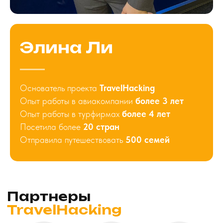
Элина Ли
Основатель проекта
TravelHacking
Опыт работы в авиакомпании
более 3 лет
Опыт работы в турфирмах
более 4 лет
Посетила более
20 стран
Отправила путешествовать
500 семей