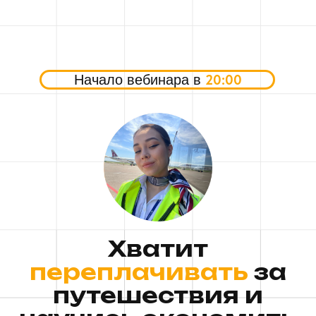
20:00
Начало вебинара в
Хватит
переплачивать
за
путешествия и
научись экономить
до
80%
!
Бесплатный вебинар, где Вы
узнаете, как находить дешевые туры
в Дубай, Турцию, Бали и другие