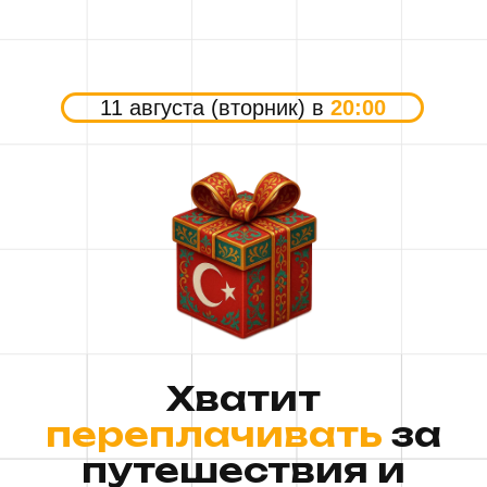
11 августа (вторник) в
20:00
Хватит
переплачивать
за
путешествия и
научись экономить!
На бесплатном вебинаре разберем
вживую
как находить дешёвые туры в
Египет, Вьетнам, Тайланд и другие
страны