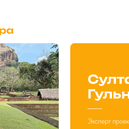
ра
Султ
Гуль
Эксперт прое