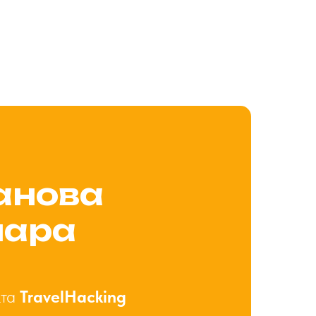
анова
нара
кта
TravelHacking