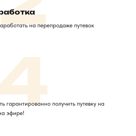
2
аработка
аработать на перепродаже путевок
4
ь гарантированно получить путевку на
на эфире!