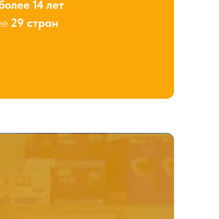
более 14 лет
ее
29 стран
й