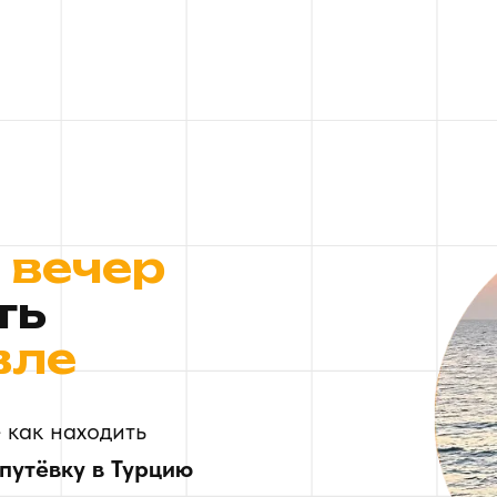
1 вечер
ть
вле
 как находить
путёвку в Турцию