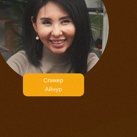
Спикер
Айнур