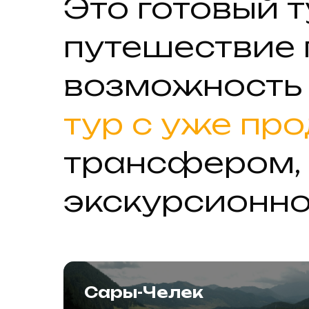
Это готовый 
путешествие
возможность 
тур с уже пр
трансфером,
экскурсионно
Сары-Челек