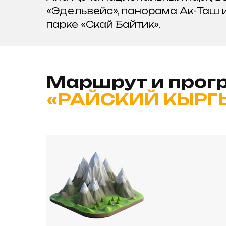
«Эдельвейс», панорама Ак-Таш и
парке «Скай Байтик».
Маршрут и прогр
«РАЙСКИЙ КЫРГ