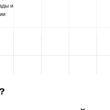
ады и
ии
?