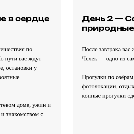
е в сердце
День 2 — С
природные
тешествия по
После завтрака вас 
о пути вас ждут
Челек — одно из са
е, остановки у
роятные
Прогулки по озёрам
фотолокации, отдых 
конные прогулки сд
тевом доме, ужин и
 и знакомством с