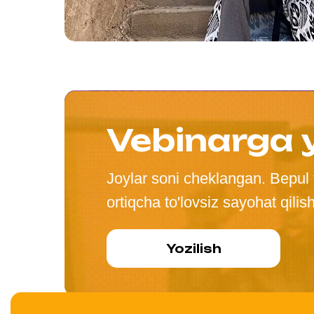
Vebinarga y
Joylar soni cheklangan. Bepul 
ortiqcha to'lovsiz sayohat qilis
Yozilish