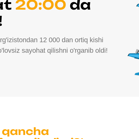
at
20:00
da
!
g'izistondan 12 000 dan ortiq kishi
lovsiz sayohat qilishni o'rganib oldi!
un qancha