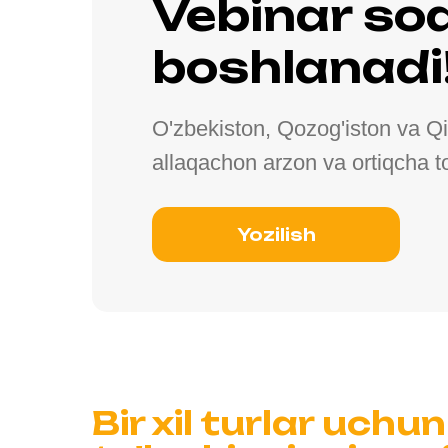
Vebinar so
boshlanadi
O'zbekiston, Qozog'iston va Qir
allaqachon arzon va ortiqcha to'
Yozilish
Bir xil turlar uch