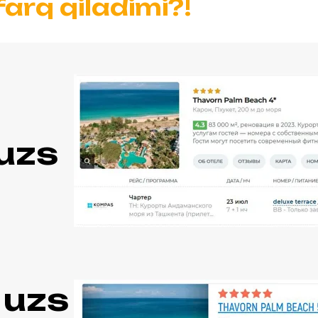
farq qiladimi?!
uzs
 uzs