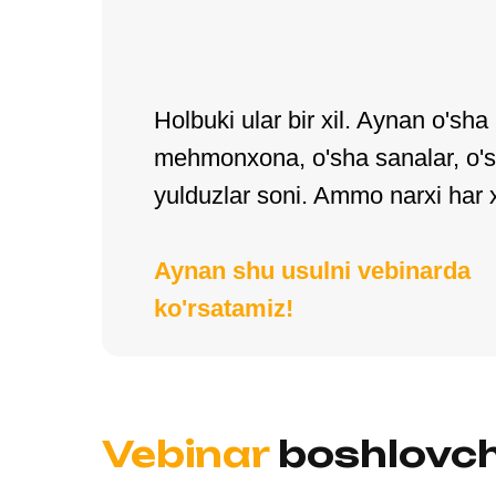
Holbuki ular bir xil. Aynan o'sha
mehmonxona, o'sha sanalar, o'
yulduzlar soni. Ammo narxi har x
Aynan shu usulni vebinarda
ko'rsatamiz!
Vebinar
boshlovch