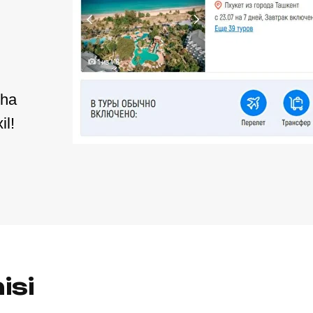
sha
il!
isi