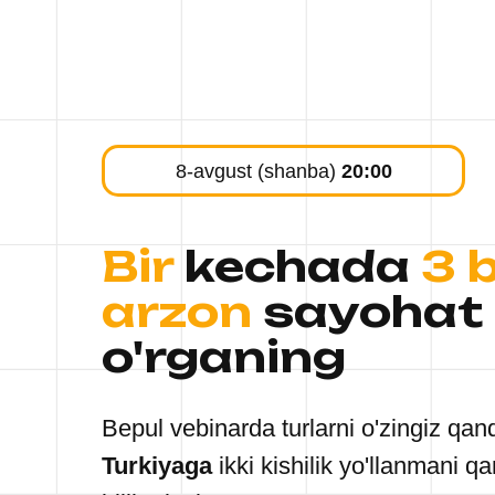
8-avgust (shanba)
20:00
Bir
kechada
3 
arzon
sayohat q
o'rganing
Bepul vebinarda turlarni o'zingiz qan
Turkiyaga
ikki kishilik yo'llanmani 