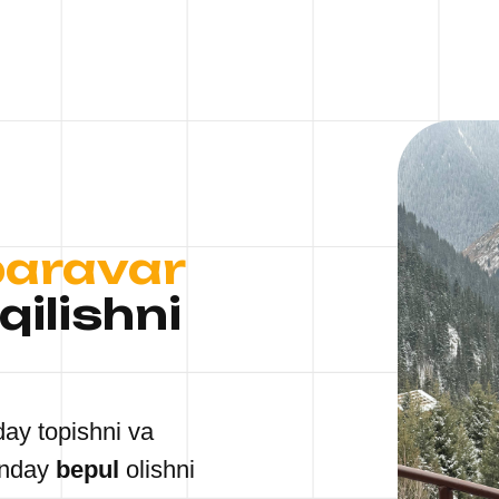
baravar
ilishni
day topishni va
qanday
bepul
olishni