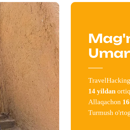
Mag'
Umar
TravelHacking
14 yildan
ortiq
Allaqachon
16
Turmush o'rtog