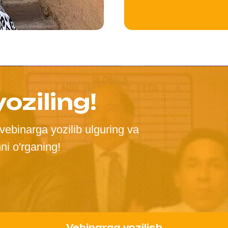
oziling!
vebinarga yozilib ulguring va
hni o'rganing!
Vebinarga yozilish