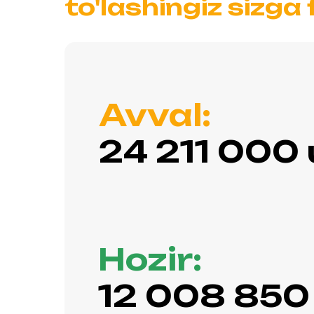
to'lashingiz sizga 
Avval:
24 211 000 
Hozir:
12 008 850