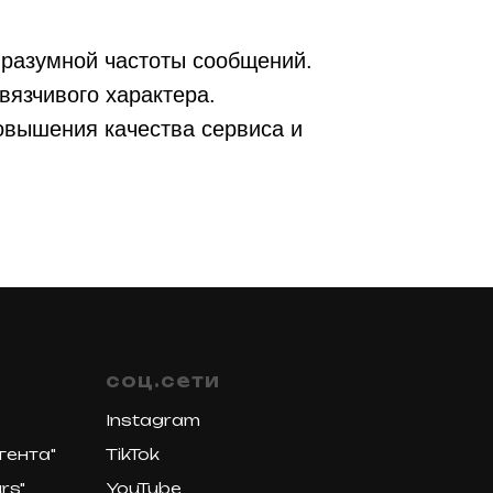
 разумной частоты сообщений.
вязчивого характера.
овышения качества сервиса и
cоц.сети
Instagram
гента"
TikTok
rs"
YouTube