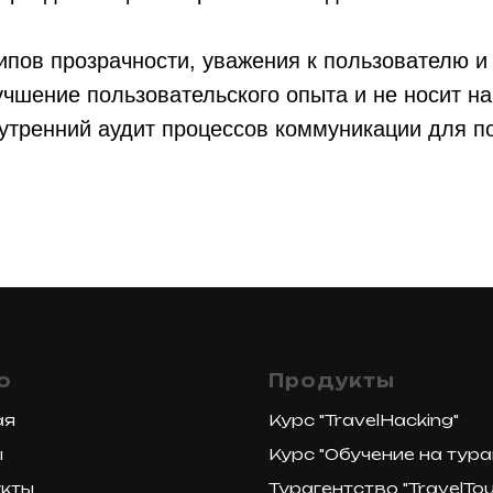
ипов прозрачности, уважения к пользователю и
чшение пользовательского опыта и не носит на
нутренний аудит процессов коммуникации для п
.
ю
Продукты
ая
Курс "TravelHacking"
ы
Курс "Обучение на тура
кты
Турагентство "TravelTou