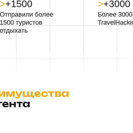
>
+1500
>
+3000
Отправили более
Более 3000
1500 туристов
TravelHacki
отдыхать
имущества
гента