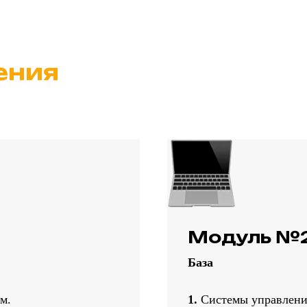
ения
Модуль №
База
м.
1.
Системы управлени