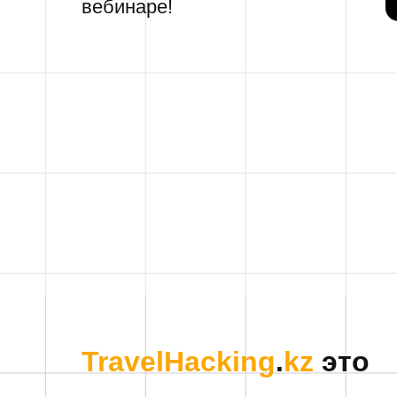
вебинаре!
TravelHacking
.
kz
это