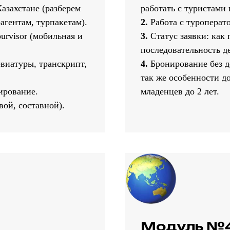
азахстане (разберем
работать с туристами 
агентам, турпакетам).
2.
Работа с туроперато
urvisor (мобильная и
3.
Статус заявки: как 
последовательность д
виатуры, транскрипт,
4.
Бронирование без до
так же особенности до
ирование.
младенцев до 2 лет.
ой, составной).
Модуль №