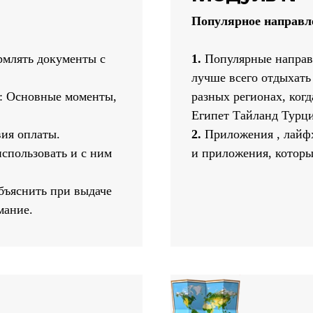
Популярное направл
рмлять документы с
1.
Популярные направл
лучше всего отдыхать 
ы: Основные моменты,
разных регионах, когд
Египет Тайланд Турци
вия оплаты.
2.
Приложения , лайфх
использовать и с ним
и приложения, которы
бъяснить при выдаче
мание.