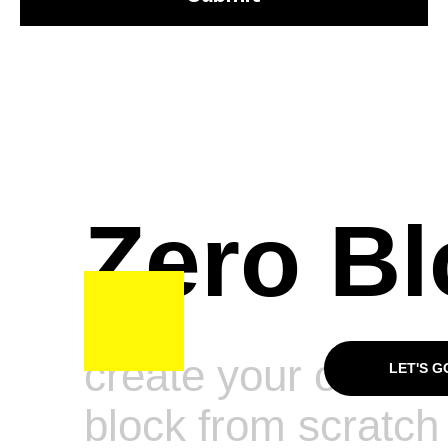
Zero Bl
create your own
LET'S G
block from scratch