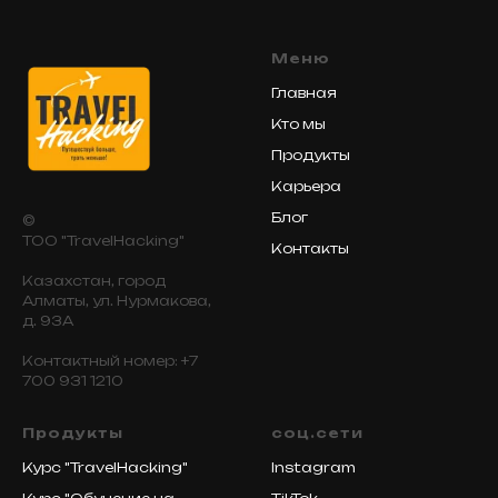
Меню
Главная
Кто мы
Продукты
Карьера
Блог
©
ТОО "TravelHacking"
Контакты
Казахстан, город
Алматы, ул. Нурмакова,
д. 93А
Контактный номер: +7
700 931 1210
Продукты
cоц.сети
Курс "TravelHacking"
Instagram