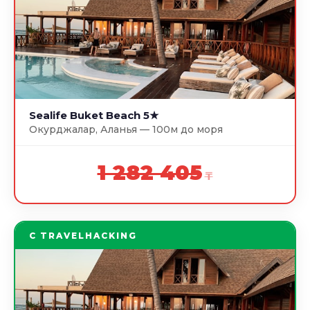
Sealife Buket Beach 5★
Окурджалар, Аланья — 100м до моря
1 282 405
₸
С TRAVELHACKING