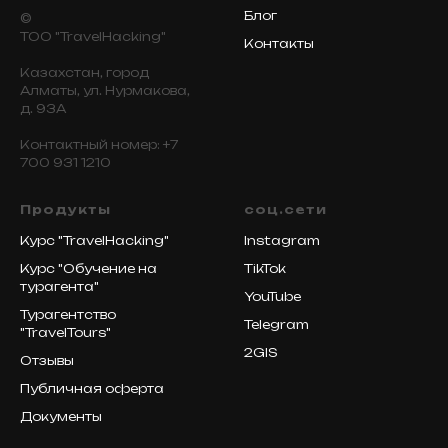
Блог
©
ТОО "TravelHacking"
Контакты
Казахстан, город
Алматы, ул. Нурмакова,
д. 93А
Контактный номер: +7
700 931 1210
Продукты
cоц.сети
Курс "TravelHacking"
Instagram
Курс "Обучение на
TikTok
турагента"
YouTube
Турагентство
Telegram
"TravelTours"
2GIS
Отзывы
Публичная оферта
Документы