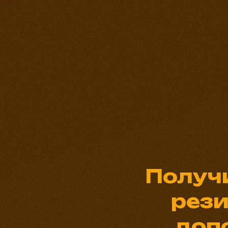
Получ
рези
доп