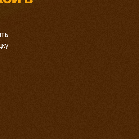
ить
дку