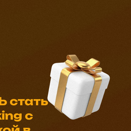
 стать
ing с
ой в