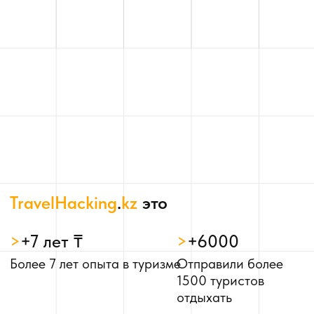
Более 7 лет опыта в туризме
Отправили более
1500 туристов
отдыхать
>
+3000
>
+4
Более 3000 резидентов
Представлены в 4х
TravelHacking
странах мира
Безотказные
преимущества
профессии турагента