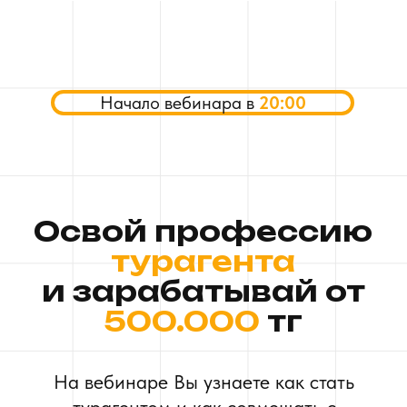
Начало вебинара в
20:00
Освой профессию
турагента
и зарабатывай от
500.000
тг
На вебинаре Вы узнаете как стать
турагентом и как совмещать с
основной работой, с декретом или
вовсе открыть
собственное
турагентство