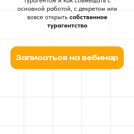
Записаться на вебинар
TravelHacking
.
kz
это
>
+7 лет ₸
>
+6000