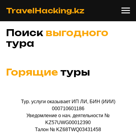
TravelHacking.kz
Поиск
выгодного
тура
Горящие
туры
Тур. услуги оказывает ИП ЛИ, БИН (ИИИ)
000710601186
Уведомление о нач. деятельности №
KZ57UWG00012390
Талон № KZ68TWQ03431458