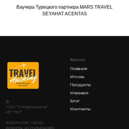
Ваучера Турецкого партнера MARS TRAVEL
SEYAHAT ACENTAS
Меню
Главная
Кто мы
Продукты
Карьера
Блог
©
ТОО "TravelHacking"
Контакты
ИП "ЛИ"
Казахстан, город
Алматы, ул. Нурмакова,