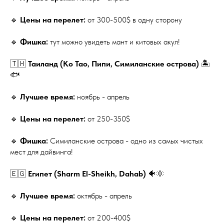
🔹
Цены на перелет:
от 300-500$ в одну сторону
🔹
Фишка:
тут можно увидеть мант и китовых акул!
🇹🇭
Таиланд (Ko Tao, Пипи, Симиланские острова)
🏝️
🐟
🔹
Лучшее время:
ноябрь - апрель
🔹
Цены на перелет:
от 250-350$
🔹
Фишка:
Симиланские острова - одно из самых чистых
мест для дайвинга!
🇪🇬
Египет (Sharm El-Sheikh, Dahab)
🐠🌞
🔹
Лучшее время:
октябрь - апрель
🔹
Цены на перелет:
от 200-400$