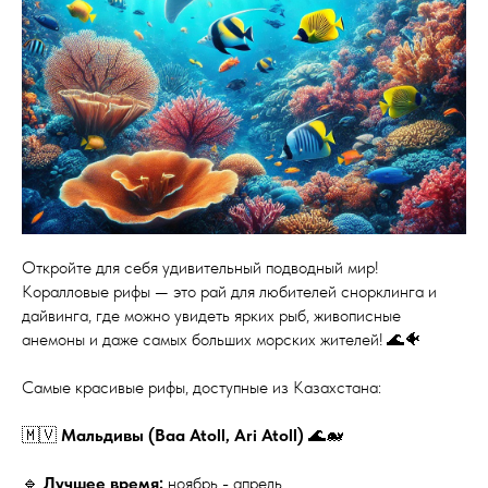
Откройте для себя удивительный подводный мир!
Коралловые рифы — это рай для любителей снорклинга и
дайвинга, где можно увидеть ярких рыб, живописные
анемоны и даже самых больших морских жителей! 🌊🐠
Самые красивые рифы, доступные из Казахстана:
🇲🇻
Мальдивы (Baa Atoll, Ari Atoll)
🌊🐋
🔹
Лучшее время:
ноябрь - апрель