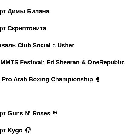
ерт
Димы Билана
ерт
Скриптонита
валь Club Social
с
Usher
MMTS Festival
:
Ed Sheeran & OneRepublic
 Pro Arab Boxing Championship
🥊
ерт
Guns N' Roses
🤘
ерт
Kygo
🎧