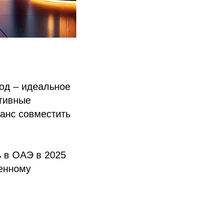
год – идеальное
ртивные
шанс совместить
ь в ОАЭ в 2025
щенному