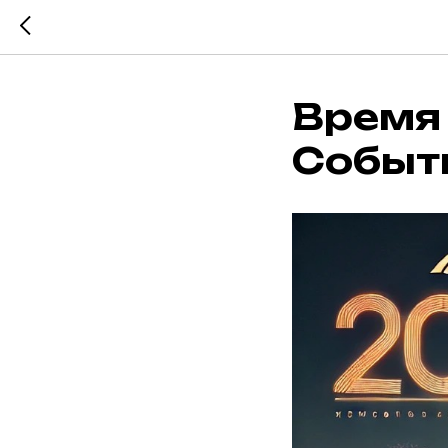
Время
Событи