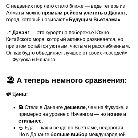
С недавних пор лето стало ближе — ведь теперь из
Алматы можно
прямым рейсом улететь в Дананг
,
город, который называют
«Будущим Вьетнама»
.
📍
Дананг
— это курорт на побережье Южно-
Китайского моря, который активно развивается, но
при этом остаётся уютным, чистым и расслабленным.
Он как будто объединяет лучшее от своих «соседей»
— Фукуока и Нячанга.
🏖 А теперь немного сравнения:
💸 Цены:
🏨 Отели в Дананге
дешевле
, чем на Фукуоке, и
примерно на уровне с Нячангом — но
новее и
стильнее
.
🍜 Еда — как и везде во Вьетнаме, недорогая.
Но в Дананге
больше выбор
международной