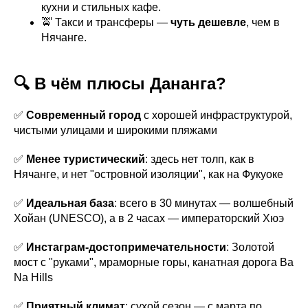
кухни и стильных кафе.
🚖 Такси и трансферы —
чуть дешевле
, чем в
Нячанге.
🔍 В чём плюсы Дананга?
✅
Современный город
с хорошей инфраструктурой,
чистыми улицами и широкими пляжами
✅
Менее туристический
: здесь нет толп, как в
Нячанге, и нет "островной изоляции", как на Фукуоке
✅
Идеальная база
: всего в 30 минутах — волшебный
Хойан (UNESCO), а в 2 часах — императорский Хюэ
✅
Инстаграм-достопримечательности
: Золотой
мост с "руками", мраморные горы, канатная дорога Ba
Na Hills
✅
Приятный климат
: сухой сезон — с марта по