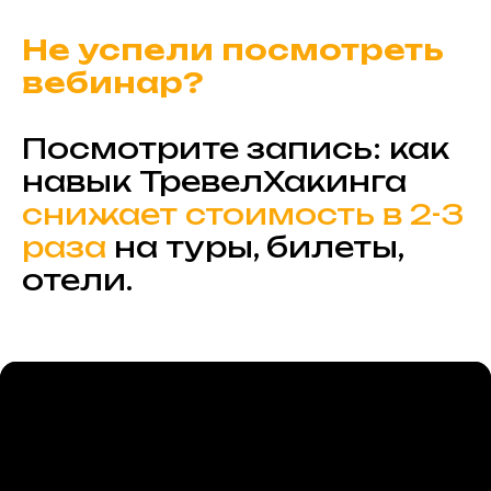
Не успели посмотреть
вебинар?
Посмотрите запись: как
навык ТревелХакинга
снижает стоимость в 2-3
раза
на туры, билеты,
отели.